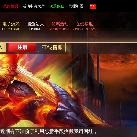
线路检测
活动申请大厅
联系客服
代理加盟
电子游戏
捕鱼达人
优惠活动
在线客服
ELEC GAME
FISHING
PROMOTIONS
ONLINE SERVIVE
入
注册
有不法份子利用恶意手段拦截我司网址，如您访问的页面与金立